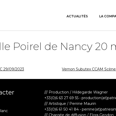
ACTUALITÉS
LA COMP
le Poirel de Nancy 20 
BC 29/09/2023
Vernon Subutex CCAM Scène N
acter
/// Production / Hildegarde Wagner
+33(0)6 63 27 69 55 • production(at)patr
/// Artistique / Perrine Maurin
+33(0)6 61 50 41 84 • perrine(at)patriesi
Blanc
/// Chargée de diffusion / Elora Girodon