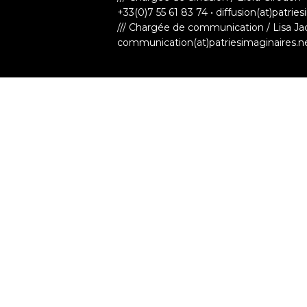
+33(0)7 55 61 83 74 • diffusion(at)patrie
/// Chargée de communication / Lisa Ja
communication(at)patriesimaginaires.n