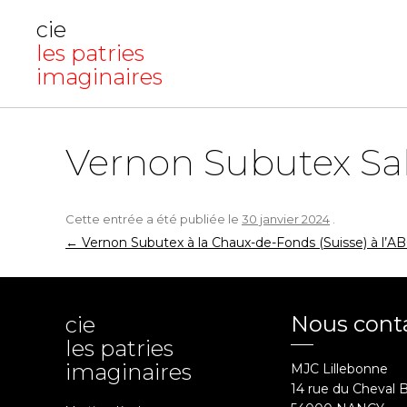
cie
les patries
imaginaires
Vernon Subutex Sal
Cette entrée a été publiée le
30 janvier 2024
.
Navigation
←
Vernon Subutex à la Chaux-de-Fonds (Suisse) à l’A
des
articles
Nous cont
cie
les patries
imaginaires
MJC Lillebonne
14 rue du Cheval 