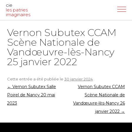
cie
les patries
imaginaires
Vernon Subutex CCAM
Scène Nationale de
Vandœuvre-lès-Nancy
25 janvier 2022
Cette entrée a été publiée le
30 janvier 2024
.
Navigation
←
Vernon Subutex Salle
Vernon Subutex CCAM
des
Poirel de Nancy 20 mai
Scène Nationale de
articles
2023
Vandœuvre-lès-Nancy 26
janvier 2022
→