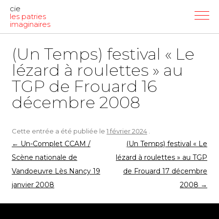
cie
les patries
imaginaires
(Un Temps) festival « Le
lézard à roulettes » au
TGP de Frouard 16
décembre 2008
Cette entrée a été publiée le
1 février 2024
.
Navigation
←
Un-Complet CCAM /
(Un Temps) festival « Le
des
Scène nationale de
lézard à roulettes » au TGP
articles
Vandoeuvre Lès Nancy 19
de Frouard 17 décembre
janvier 2008
2008
→