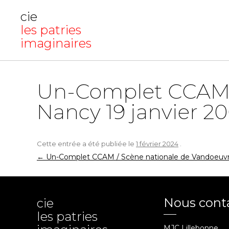
cie
les patries
imaginaires
Un-Complet CCAM /
Nancy 19 janvier 2
Cette entrée a été publiée le
1 février 2024
.
Navigation
←
Un-Complet CCAM / Scène nationale de Vandoeuvre
des
articles
Nous cont
cie
les patries
MJC Lillebonne