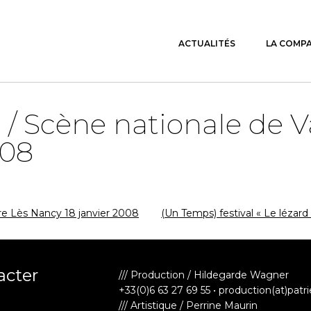
ACTUALITÉS
LA COMP
 Scène nationale de V
008
 Lès Nancy 18 janvier 2008
(Un Temps) festival « Le léza
acter
/// Production / Hildegarde Wagner
+33(0)6 63 27 69 55 • production(at)patr
/// Artistique / Perrine Maurin