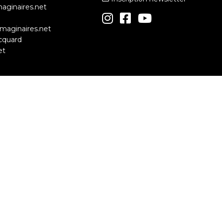
maginaires.net
simaginaires.net
cquard
et