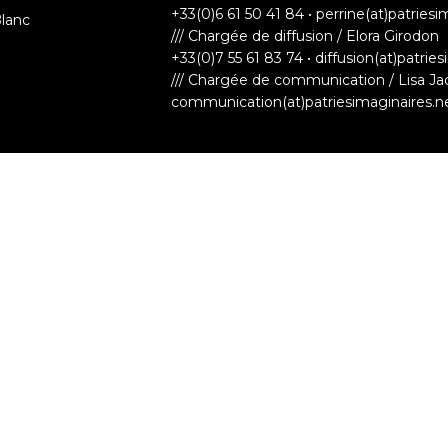
+33(0)6 61 50 41 84 • perrine(at)patriesi
Blanc
/// Chargée de diffusion / Elora Girodon
+33(0)7 55 61 83 74 • diffusion(at)patrie
/// Chargée de communication / Lisa Ja
communication(at)patriesimaginaires.n