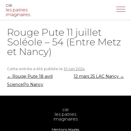
cie
les patries
imaginaires
Rouge Pute 11 juillet
Soléole – 54 (Entre Metz
et Nancy)
Cette entrée a été publiée le
10 juin 2024
.
Navigation
←
Rouge Pute 18 avril
12 mars 25 LAC Nancy
→
des
SciencePo Nancy
articles
cie
les patries
imaginaires
Mentions légales