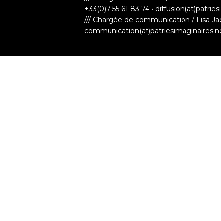
+33(0)7 55 61 83 74 • diffusion(at)patrie
/// Chargée de communication / Lisa Ja
communication(at)patriesimaginaires.n