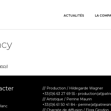
ACTUALITÉS
LA COMP
ncy
ancy)
acter
/// Production / Hildegarde Wagner
+33(0)6 63 27 69 55 • production(at)patr
/// Artistique / Perrine Maurin
+33(0)6 61 50 41 84 • perrine(at)patriesi
Blanc
/// Chargée de diffusion / Elora Girodon