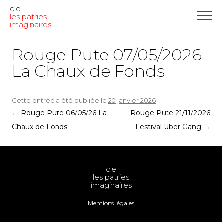
cie
les patries
imaginaires
Rouge Pute 07/05/2026
La Chaux de Fonds
Cette entrée a été publiée le
20 janvier 2026
.
Navigation
←
Rouge Pute 06/05/26 La
Rouge Pute 21/11/2026
des
Chaux de Fonds
Festival Uber Gang
→
articles
cie
les patries
imaginaires
Mentions légales