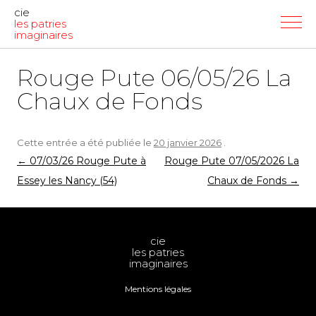
cie
les patries
imaginaires
Rouge Pute 06/05/26 La
Chaux de Fonds
Cette entrée a été publiée le
20 janvier 2026
.
Navigation
←
07/03/26 Rouge Pute à
Rouge Pute 07/05/2026 La
des
Essey les Nancy (54)
Chaux de Fonds
→
articles
cie
les patries
imaginaires
Mentions légales