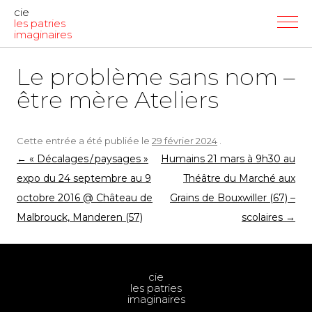
cie
les patries
imaginaires
Le problème sans nom –
être mère Ateliers
Cette entrée a été publiée le
29 février 2024
.
Navigation
←
« Décalages / paysages »
Humains 21 mars à 9h30 au
des
expo du 24 septembre au 9
Théâtre du Marché aux
articles
octobre 2016 @ Château de
Grains de Bouxwiller (67) –
Malbrouck, Manderen (57)
scolaires
→
cie
les patries
imaginaires