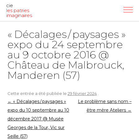
cie
les patries
imaginaires
« Décalages / paysages »
expo du 24 septembre
au 9 octobre 2016 @
Château de Malbrouck,
Manderen (57)
Cette entrée a été publiée le
29 février 2024
.
Navigation
←
« Décalages / paysages »
Le problème sans nom –
des
expo du 10 septembre au 10
être mère Ateliers
→
articles
décembre 2017 @ Musée
Georges de la Tour, Vic sur
Seille (57)