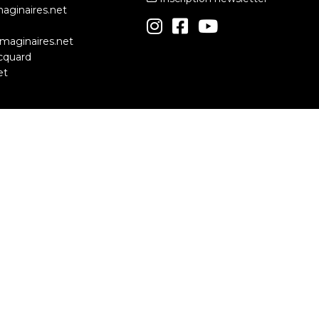
maginaires.net
simaginaires.net
cquard
et