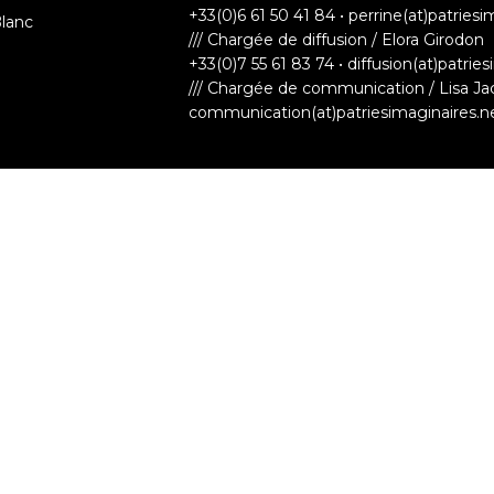
+33(0)6 61 50 41 84 • perrine(at)patriesi
Blanc
/// Chargée de diffusion / Elora Girodon
+33(0)7 55 61 83 74 • diffusion(at)patrie
/// Chargée de communication / Lisa Ja
communication(at)patriesimaginaires.n