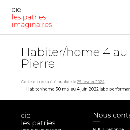
cie
les patries
imaginaires
Habiter/home 4 au 
Pierre
Cette entrée a été publiée le
29 février 2024
.
Navigation
←
Habiter/home 30 mai au 4 juin 2022 labo performan
des
articles
Nous cont
cie
les patries
MJC Lillebonne