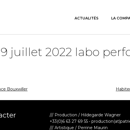
ACTUALITÉS
LA COMP
9 juillet 2022 labo per
ce Bouxwiller
Habite
acter
/// Production / Hildegarde Wagner
+33(0)6 63 27 69 55 • production(at)patr
/// Artistique / Perrine Maurin