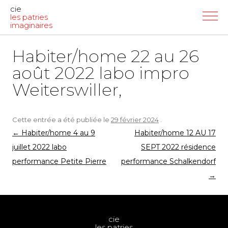
cie
les patries
imaginaires
Habiter/home 22 au 26
août 2022 labo impro
Weiterswiller,
Cette entrée a été publiée le
29 février 2024
.
Navigation
←
Habiter/home 4 au 9
Habiter/home 12 AU 17
des
juillet 2022 labo
SEPT 2022 résidence
articles
performance Petite Pierre
performance Schalkendorf
→
cie
les patries