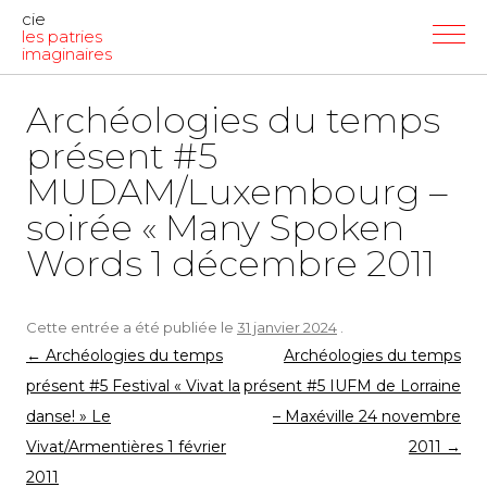
cie
les patries
imaginaires
Archéologies du temps
présent #5
MUDAM/Luxembourg –
soirée « Many Spoken
Words 1 décembre 2011
Cette entrée a été publiée le
31 janvier 2024
.
Navigation
←
Archéologies du temps
Archéologies du temps
des
présent #5 Festival « Vivat la
présent #5 IUFM de Lorraine
articles
danse! » Le
– Maxéville 24 novembre
Vivat/Armentières 1 février
2011
→
2011