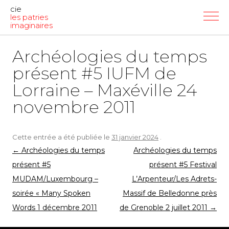
cie
les patries
imaginaires
Archéologies du temps
présent #5 IUFM de
Lorraine – Maxéville 24
novembre 2011
Cette entrée a été publiée le
31 janvier 2024
.
Navigation
←
Archéologies du temps
Archéologies du temps
des
présent #5
présent #5 Festival
articles
MUDAM/Luxembourg –
L’Arpenteur/Les Adrets-
soirée « Many Spoken
Massif de Belledonne près
Words 1 décembre 2011
de Grenoble 2 juillet 2011
→