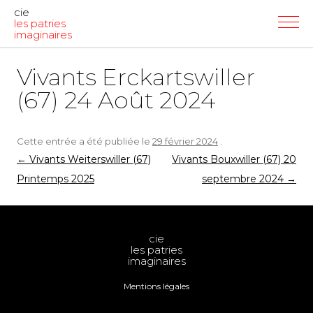
cie
les patries
imaginaires
Vivants Erckartswiller
(67) 24 Août 2024
Cette entrée a été publiée le
29 février 2024
.
Navigation
←
Vivants Weiterswiller (67)
Vivants Bouxwiller (67) 20
des
Printemps 2025
septembre 2024
→
articles
cie
les patries
imaginaires
Mentions légales