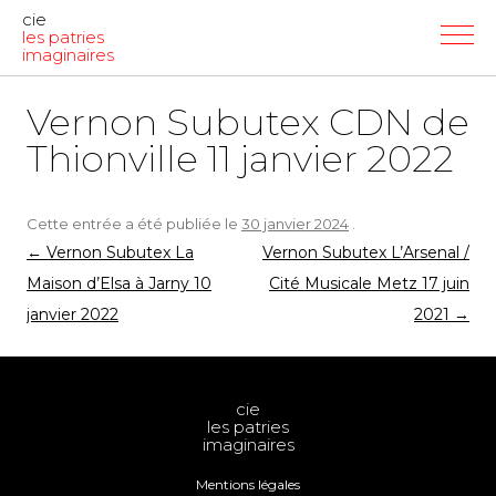
cie
les patries
imaginaires
Vernon Subutex CDN de
Thionville 11 janvier 2022
Cette entrée a été publiée le
30 janvier 2024
.
Navigation
←
Vernon Subutex La
Vernon Subutex L’Arsenal /
des
Maison d’Elsa à Jarny 10
Cité Musicale Metz 17 juin
articles
janvier 2022
2021
→
cie
les patries
imaginaires
Mentions légales