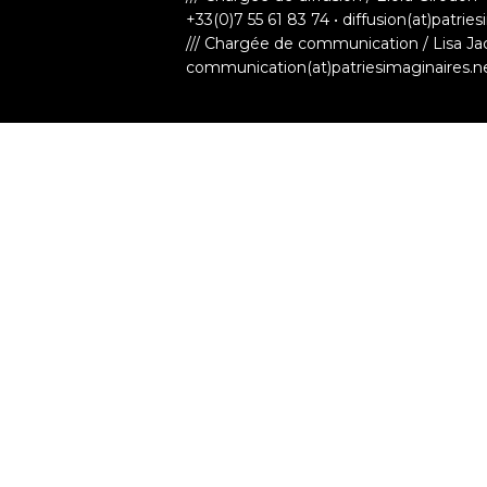
+33(0)7 55 61 83 74 • diffusion(at)patrie
/// Chargée de communication / Lisa Ja
communication(at)patriesimaginaires.n