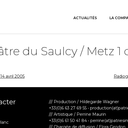
ACTUALITÉS
LA COMP
tre du Saulcy / Metz 
4 avril 2005
Radiog
acter
/// Production / Hildegarde Wagner
+33(0)6 63 27 69 55 • production(at)patr
/// Artistique / Perrine Maurin
+33(0)6 61 50 41 84 • perrine(at)patriesi
Blanc
/// Chargée de diffusion / Elora Girodon