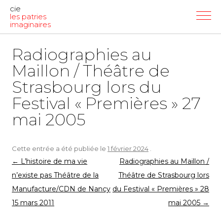
cie
les patries
imaginaires
Radiographies au
Maillon / Théâtre de
Strasbourg lors du
Festival « Premières » 27
mai 2005
Cette entrée a été publiée le
1 février 2024
.
Navigation
←
L’histoire de ma vie
Radiographies au Maillon /
des
n’existe pas Théâtre de la
Théâtre de Strasbourg lors
articles
Manufacture/CDN de Nancy
du Festival « Premières » 28
15 mars 2011
mai 2005
→