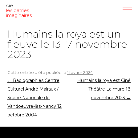
cie
les patries
imaginaires
Humains la roya est un
fleuve le 13 17 novembre
2023
Cette entrée a été publiée le
1 février 2024
.
Navigation
←
Radiographies Centre
Humains la roya est Ciné
des
Culturel André Malraux /
Théâtre La mure 18
articles
Scène Nationale de
novembre 2023
→
Vandoeuvre-lès-Nancy 12
octobre 2004