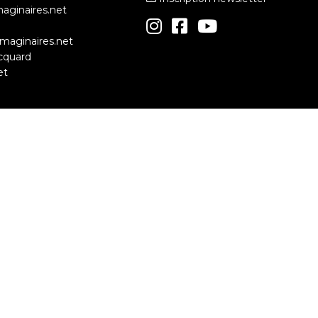
maginaires.net
simaginaires.net
cquard
et