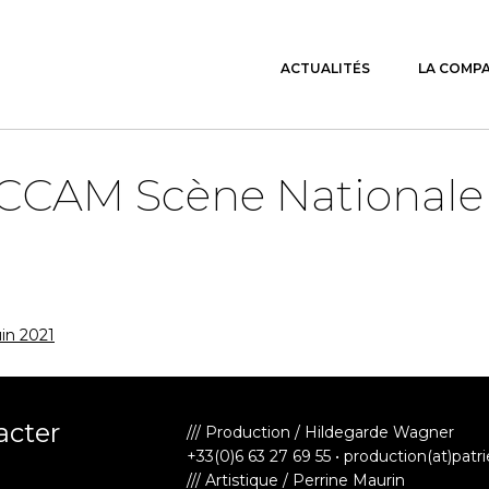
ACTUALITÉS
LA COMP
CCAM Scène National
uin 2021
acter
/// Production / Hildegarde Wagner
+33(0)6 63 27 69 55 • production(at)patr
/// Artistique / Perrine Maurin