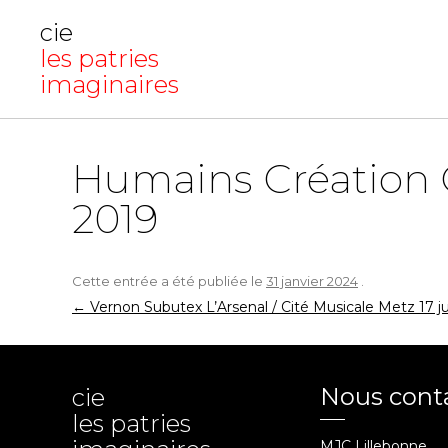
cie
les patries
imaginaires
Humains Création 
2019
Cette entrée a été publiée le
31 janvier 2024
.
Navigation
←
Vernon Subutex L’Arsenal / Cité Musicale Metz 17 j
des
articles
Nous cont
cie
les patries
MJC Lillebonne