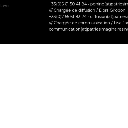
+33(0)6 61 50 41 84 • perrine(at)patriesi
Blanc
/// Chargée de diffusion / Elora Girodon
+33(0)7 55 61 83 74 • diffusion(at)patrie
/// Chargée de communication / Lisa Ja
communication(at)patriesimaginaires.n