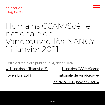
cie
les patries
imaginaires
Humains CCAM/Scène
nationale de
Vandœuvre-lès-NANCY
14 janvier 2021
Cette entrée a été publiée le
31 janvier 2024
.
Navigation
←
Humains à Thionville 21
Humains CCAM/Scène
des
novembre 2019
nationale de Vandœuvre-
articles
lès-NANCY 14 janvier 2021
→
cie