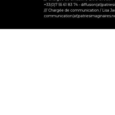
+33(0)7 55 61 83 74 • diffusion(at)patrie
/// Chargée de communication / Lisa Ja
communication(at)patriesimaginaires.n