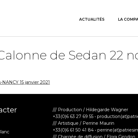
ACTUALITÉS
LA COMP
Calonne de Sedan 22 
NANCY 15 janvier 2021
acter
/// Production / Hildegarde Wagner
+33(0)6 63 27 69 55 • production(at)patr
/// Artistique / Perrine Maurin
+33(0)6 61 50 41 84 • perrine(at)patriesi
Blanc
/// Chargée de diffusion / Elora Girodon