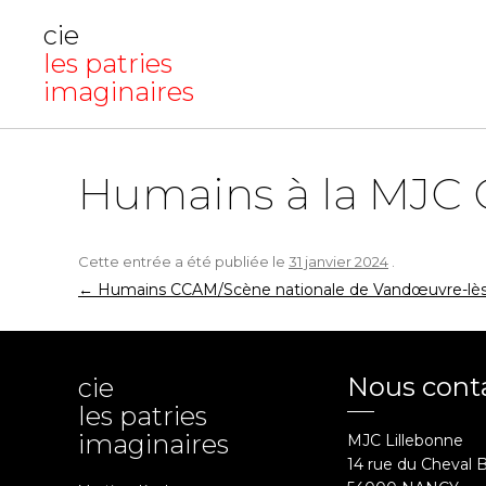
cie
les patries
imaginaires
Humains à la MJC 
Cette entrée a été publiée le
31 janvier 2024
.
Navigation
←
Humains CCAM/Scène nationale de Vandœuvre-lès-
des
articles
Nous cont
cie
les patries
imaginaires
MJC Lillebonne
14 rue du Cheval 