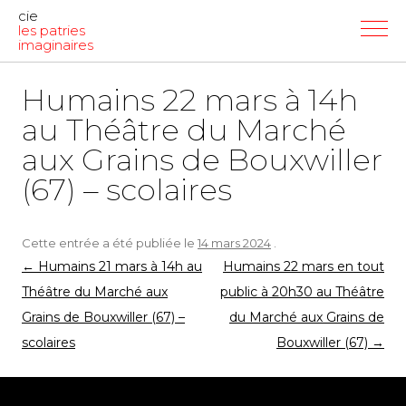
cie
les patries
imaginaires
Humains 22 mars à 14h
au Théâtre du Marché
aux Grains de Bouxwiller
(67) – scolaires
Cette entrée a été publiée le
14 mars 2024
.
Navigation
←
Humains 21 mars à 14h au
Humains 22 mars en tout
des
Théâtre du Marché aux
public à 20h30 au Théâtre
articles
Grains de Bouxwiller (67) –
du Marché aux Grains de
scolaires
Bouxwiller (67)
→