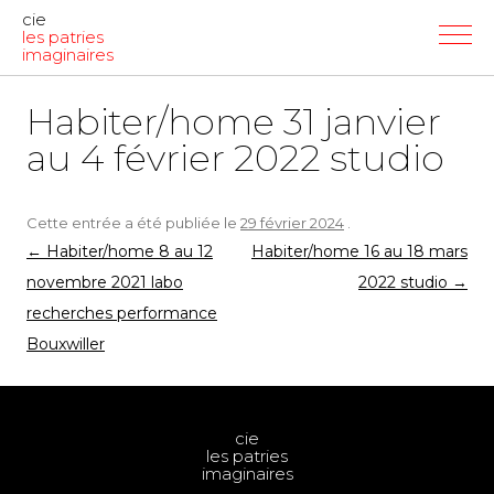
cie
les patries
imaginaires
Habiter/home 31 janvier
au 4 février 2022 studio
Cette entrée a été publiée le
29 février 2024
.
Navigation
←
Habiter/home 8 au 12
Habiter/home 16 au 18 mars
des
novembre 2021 labo
2022 studio
→
articles
recherches performance
Bouxwiller
cie
les patries
imaginaires