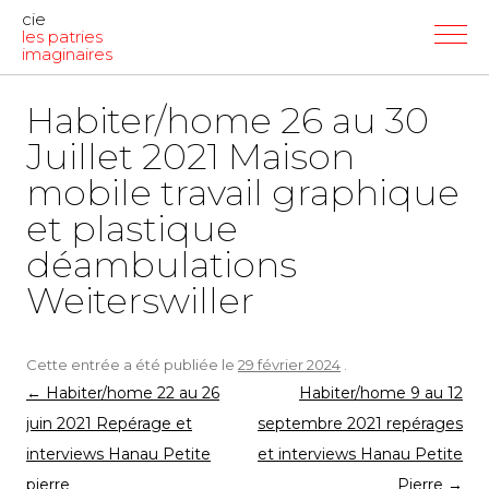
cie
les patries
imaginaires
Habiter/home 26 au 30
Juillet 2021 Maison
mobile travail graphique
et plastique
déambulations
Weiterswiller
Cette entrée a été publiée le
29 février 2024
.
Navigation
←
Habiter/home 22 au 26
Habiter/home 9 au 12
des
juin 2021 Repérage et
septembre 2021 repérages
articles
interviews Hanau Petite
et interviews Hanau Petite
pierre
Pierre
→