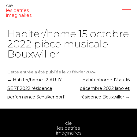
cie
les patries
imaginaires
Habiter/home 15 octobre
2022 pièce musicale
Bouxwiller
Cette entrée a été publiée le
29 février 2024
.
Navigation
←
Habiter/home 12 AU 17
Habiter/home 12 au 16
des
SEPT 2022 résidence
décembre 2022 labo et
articles
performance Schalkendorf
résidence Bouxwiller
→
cie
les patries
imaginaires