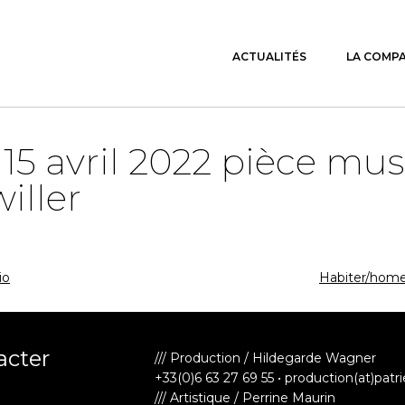
ACTUALITÉS
LA COMP
15 avril 2022 pièce mus
iller
io
Habiter/home
acter
/// Production / Hildegarde Wagner
+33(0)6 63 27 69 55 • production(at)patr
/// Artistique / Perrine Maurin