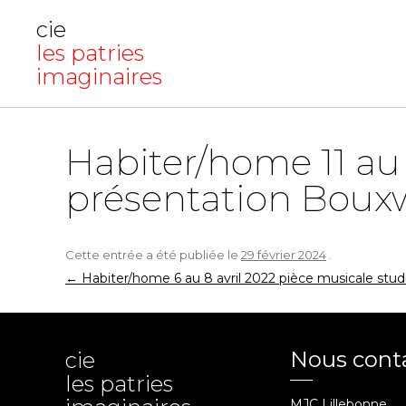
cie
les patries
imaginaires
Habiter/home 11 au 
présentation Bouxw
Cette entrée a été publiée le
29 février 2024
.
Navigation
←
Habiter/home 6 au 8 avril 2022 pièce musicale stud
des
articles
Nous cont
cie
les patries
MJC Lillebonne