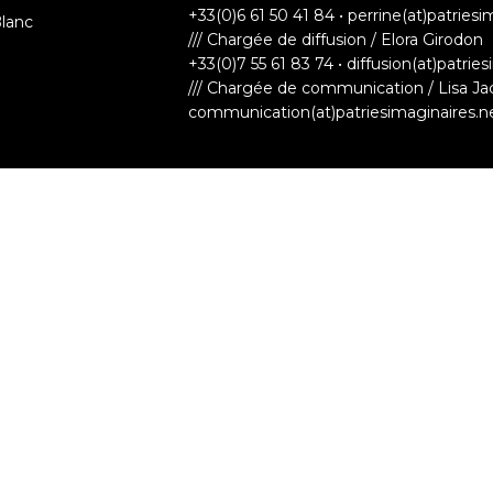
+33(0)6 61 50 41 84 • perrine(at)patriesi
Blanc
/// Chargée de diffusion / Elora Girodon
+33(0)7 55 61 83 74 • diffusion(at)patrie
/// Chargée de communication / Lisa Ja
communication(at)patriesimaginaires.n