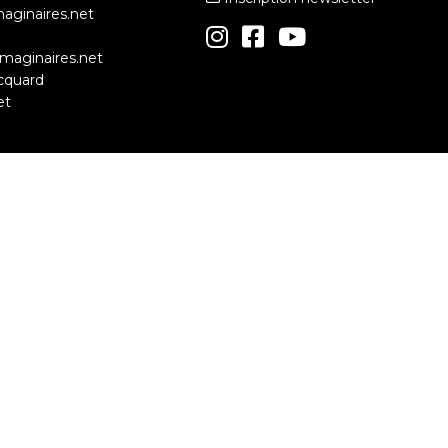
maginaires.net
simaginaires.net
cquard
et