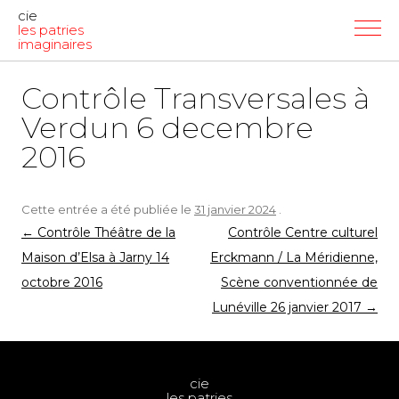
cie
les patries
imaginaires
Contrôle Transversales à
Verdun 6 decembre
2016
Cette entrée a été publiée le
31 janvier 2024
.
Navigation
←
Contrôle Théâtre de la
Contrôle Centre culturel
des
Maison d’Elsa à Jarny 14
Erckmann / La Méridienne,
articles
octobre 2016
Scène conventionnée de
Lunéville 26 janvier 2017
→
cie
les patries