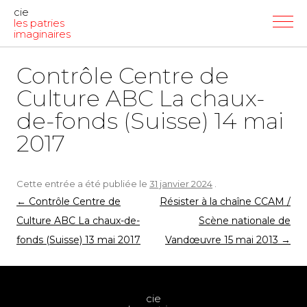
cie
les patries
imaginaires
Contrôle Centre de
Culture ABC La chaux-
de-fonds (Suisse) 14 mai
2017
Cette entrée a été publiée le
31 janvier 2024
.
Navigation
←
Contrôle Centre de
Résister à la chaîne CCAM /
des
Culture ABC La chaux-de-
Scène nationale de
articles
fonds (Suisse) 13 mai 2017
Vandœuvre 15 mai 2013
→
cie