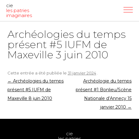
cie
les patries
imaginaires
Archéologies du temps
présent #5 IUFM de
Maxeville 3 juin 2010
Cette entrée a été publiée le
31 janvier 2024
.
Navigation
←
Archéologies du temps
Archéologie du temps
des
présent #5 IUFM de
présent #1 Bonlieu/Scène
articles
Maxeville 8 juin 2010
Nationale d’Annecy 15
janvier 2010
→
cie
les patries