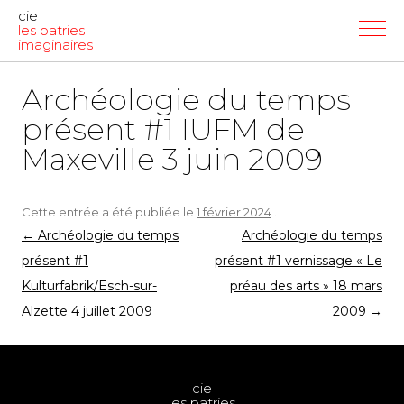
cie
les patries
imaginaires
Archéologie du temps
présent #1 IUFM de
Maxeville 3 juin 2009
Cette entrée a été publiée le
1 février 2024
.
Navigation
←
Archéologie du temps
Archéologie du temps
des
présent #1
présent #1 vernissage « Le
articles
Kulturfabrik/Esch-sur-
préau des arts » 18 mars
Alzette 4 juillet 2009
2009
→
cie
les patries