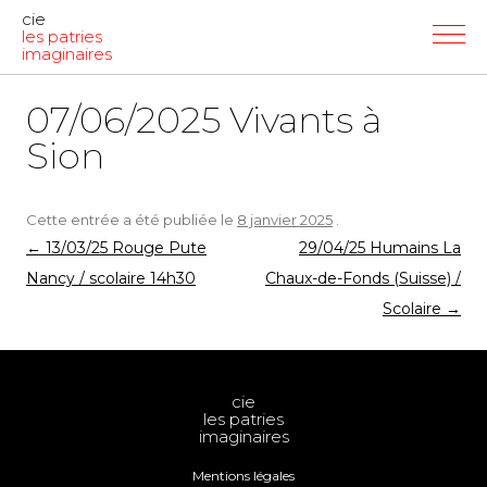
cie
les patries
imaginaires
07/06/2025 Vivants à
Sion
Cette entrée a été publiée le
8 janvier 2025
.
Navigation
←
13/03/25 Rouge Pute
29/04/25 Humains La
des
Nancy / scolaire 14h30
Chaux-de-Fonds (Suisse) /
articles
Scolaire
→
cie
les patries
imaginaires
Mentions légales