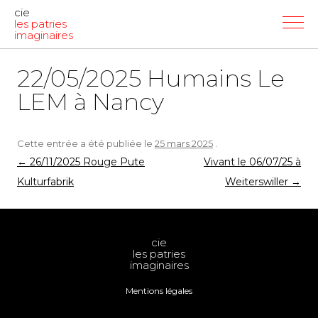
cie
les patries
imaginaires
22/05/2025 Humains Le
LEM à Nancy
Cette entrée a été publiée le
25 mars 2025
.
Navigation
←
26/11/2025 Rouge Pute
Vivant le 06/07/25 à
des
Kulturfabrik
Weiterswiller
→
articles
cie
les patries
imaginaires
Mentions légales